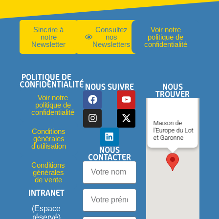
Sincrire à
Consultez
Voir notre
notre
nos
politique de
Newsletter
Newsletters
confidentialité
POLITIQUE DE
CONFIDENTIALITÉ
NOUS SUIVRE
NOUS
TROUVER
Voir notre
politique de
confidentialité
Maison de
l'Europe du Lot
Conditions
et Garonne
générales
d'utilisation
NOUS
CONTACTER
Conditions
générales
de vente
INTRANET
(Espace
réservé)