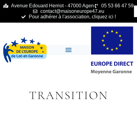
principal
Avenue Edouard Herriot - 47000 Agen
05 53 66 47 59
contact@maisoneurope47.eu
Pour adhérer à l'association, cliquez ici !
TRANSITION