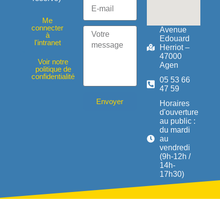
Me
connecter
Avenue
à
Edouard
l'intranet
Herriot –
47000
Voir notre
Agen
politique de
confidentialité
05 53 66
47 59
Envoyer
Horaires
d'ouverture
au public :
du mardi
au
vendredi
(9h-12h /
14h-
17h30)