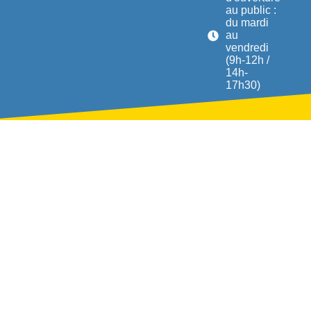
au public :
du mardi
au
vendredi
(9h-12h /
14h-
17h30)