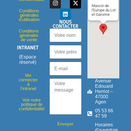
Maison de
l'Europe du Lot
Conditions
et Garonne
générales
d'utilisation
NOUS
CONTACTER
Conditions
générales
de vente
INTRANET
(Espace
réservé)
Me
connecter
Avenue
à
Edouard
l'intranet
Herriot –
47000
Voir notre
Agen
politique de
confidentialité
05 53 66
47 59
Envoyer
Horaires
d'ouverture