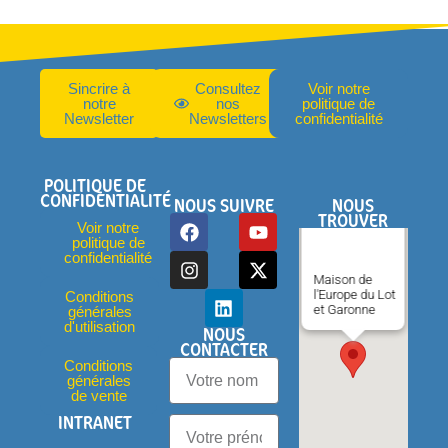
Sincrire à
Consultez
Voir notre
notre
nos
politique de
Newsletter
Newsletters
confidentialité
POLITIQUE DE
CONFIDENTIALITÉ
NOUS SUIVRE
NOUS
TROUVER
Voir notre
politique de
confidentialité
Maison de
l'Europe du Lot
Conditions
et Garonne
générales
d'utilisation
NOUS
CONTACTER
Conditions
générales
de vente
INTRANET