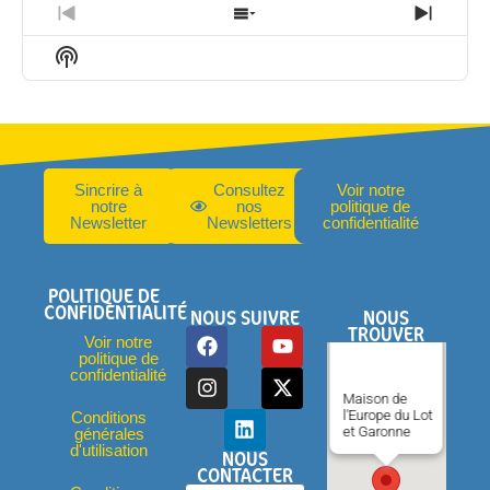
lecture
Episode
Afficher
Épiso
précédent
la
suivan
Informations
liste
Sur
des
Le
épisodes
Podcast
De
L'émission
Sincrire à
Consultez
Voir notre
notre
nos
politique de
Newsletter
Newsletters
confidentialité
POLITIQUE DE
CONFIDENTIALITÉ
NOUS SUIVRE
NOUS
TROUVER
Voir notre
politique de
confidentialité
Maison de
l'Europe du Lot
Conditions
et Garonne
générales
d'utilisation
NOUS
CONTACTER