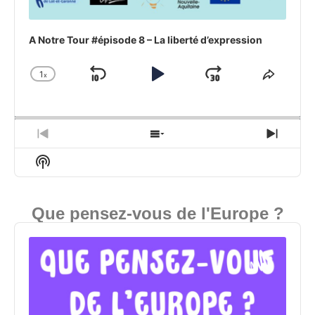
A Notre Tour #épisode 8 – La liberté d’expression
1
x
Revenir
Lecture
Sauter
Modifier
Partag
la
cet
en
Pause
en
vitesse
épisod
arrière
avant
de
lecture
Episode
Afficher
Épiso
précédent
la
suivan
Informations
liste
Sur
des
Le
épisodes
Podcast
Que pensez-vous de l'Europe ?
De
Audio
L'émission
Player