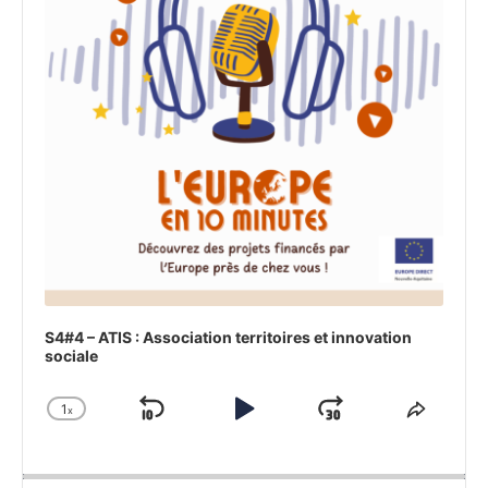
S4#4 – ATIS : Association territoires et innovation
sociale
1
x
Revenir
Lecture
Sauter
Modifier
Partag
la
cet
en
Pause
en
vitesse
épisod
arrière
avant
de