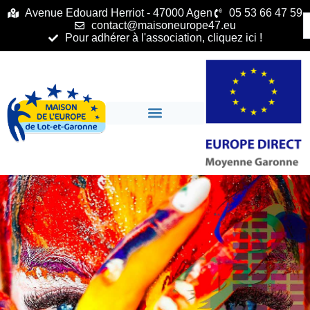
principal
Avenue Edouard Herriot - 47000 Agen
05 53 66 47 59
contact@maisoneurope47.eu
Pour adhérer à l'association, cliquez ici !