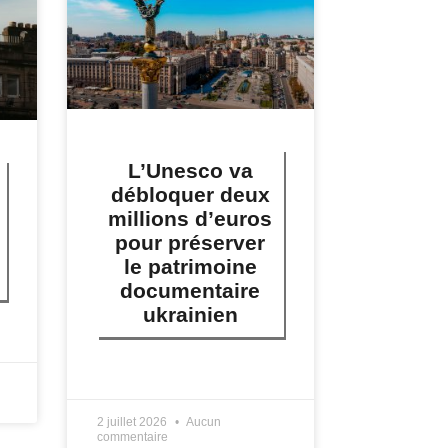
L’Unesco va
débloquer deux
millions d’euros
pour préserver
le patrimoine
documentaire
ukrainien
LIRE PLUS »
2 juillet 2026
Aucun
commentaire