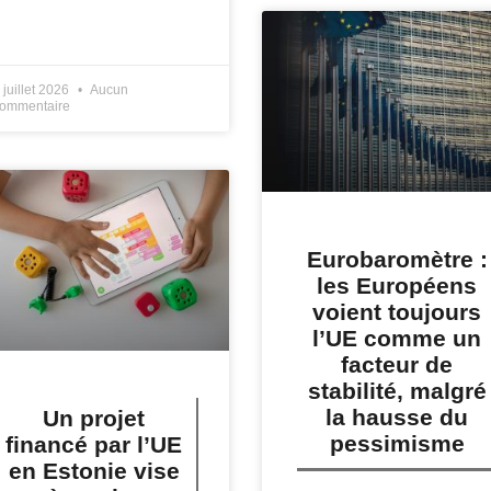
IRE PLUS »
 juillet 2026
Aucun
ommentaire
Eurobaromètre :
les Européens
voient toujours
l’UE comme un
facteur de
stabilité, malgré
la hausse du
Un projet
pessimisme
financé par l’UE
en Estonie vise