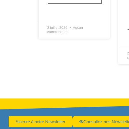
LIRE PLUS »
2 juillet 2026
Aucun
commentaire
L
2
c
Sincrire à notre Newsletter
Consultez nos Newslett