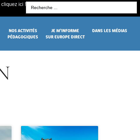
cliquez ici !
R
NOS ACTIVITÉS
JE M’INFORME
DANS LES MÉDIAS
PÉDAGOGIQUES
SUR EUROPE DIRECT
N