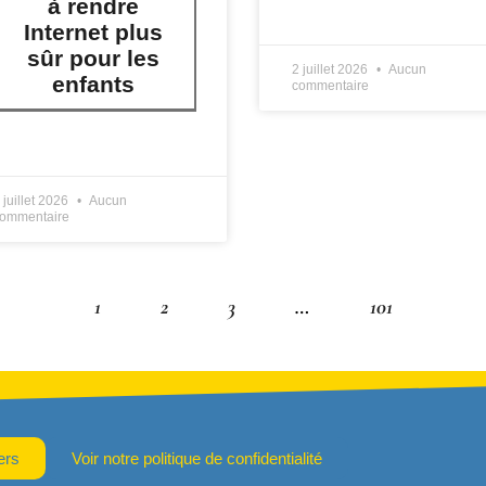
à rendre
LIRE PLUS »
Internet plus
sûr pour les
2 juillet 2026
Aucun
enfants
commentaire
IRE PLUS »
 juillet 2026
Aucun
ommentaire
1
2
3
…
101
ers
Voir notre politique de confidentialité