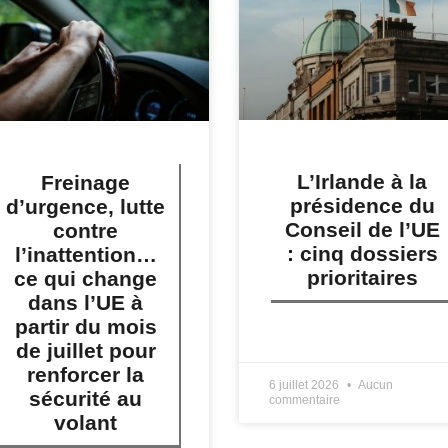
L’Irlande à la
Freinage
présidence du
d’urgence, lutte
Conseil de l’UE
contre
: cinq dossiers
l’inattention…
prioritaires
ce qui change
dans l’UE à
partir du mois
LIRE PLUS »
de juillet pour
renforcer la
6 juillet 2026
Aucun
sécurité au
commentaire
volant