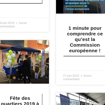
IRE PLUS »
8 juin 2019
Aucun
ommentaire
1 minute pour
comprendre ce
qu’est la
Commission
européenne !
LIRE PLUS »
27 juin 2019
Aucun
commentaire
Fête des
quartiers 2019 à