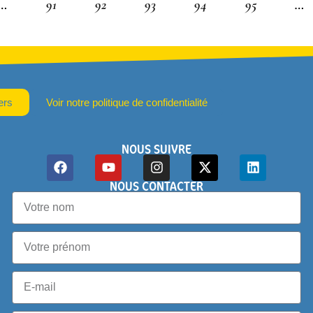
…
91
92
93
94
95
…
ers
Voir notre politique de confidentialité
NOUS SUIVRE
NOUS CONTACTER