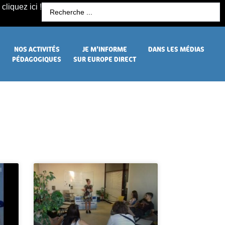
cliquez ici !
R
NOS ACTIVITÉS
JE M’INFORME
DANS LES MÉDIAS
PÉDAGOGIQUES
SUR EUROPE DIRECT