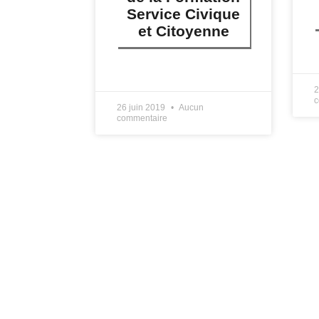
Service Civique
et Citoyenne
L
LIRE PLUS »
2
c
26 juin 2019
Aucun
commentaire