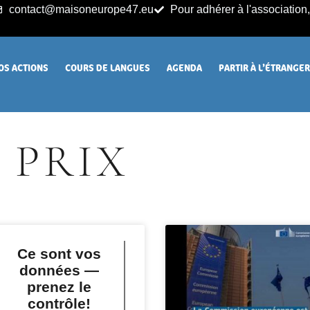
contact@maisoneurope47.eu
Pour adhérer à l'association, 
OS ACTIONS
COURS DE LANGUES
AGENDA
PARTIR À L’ÉTRANGE
PRIX
Ce sont vos
données —
prenez le
contrôle!