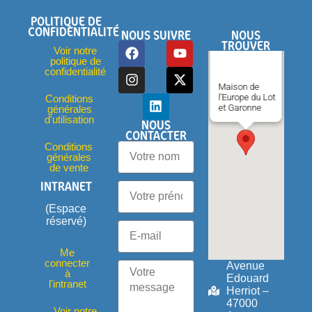
POLITIQUE DE
CONFIDENTIALITÉ
NOUS SUIVRE
NOUS
TROUVER
Voir notre
politique de
confidentialité
Maison de
l'Europe du Lot
Conditions
et Garonne
générales
d'utilisation
NOUS
CONTACTER
Conditions
générales
de vente
INTRANET
(Espace
réservé)
Me
connecter
Avenue
à
Edouard
l'intranet
Herriot –
47000
Voir notre