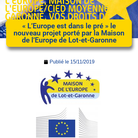
L'EUROPE
,
MAISON DE
L'EUROPE/CIED MOYENNE
GARONNE
,
VOS DROITS DE
CITOYEN EUROPÉEN
« L’Europe est dans le pré » le
nouveau projet porté par la Maison
de l’Europe de Lot-et-Garonne
Publié le
15/11/2019