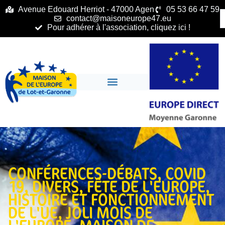
principal
Avenue Edouard Herriot - 47000 Agen
05 53 66 47 59
contact@maisoneurope47.eu
Pour adhérer à l'association, cliquez ici !
CONFÉRENCES-DÉBATS
,
COVID
19
,
DIVERS
,
FÊTE DE L'EUROPE
,
HISTOIRE ET FONCTIONNEMENT
DE L'UE
,
JOLI MOIS DE