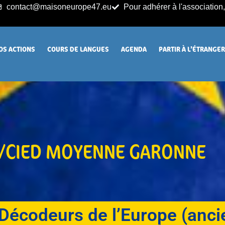
contact@maisoneurope47.eu
Pour adhérer à l'association, 
OS ACTIONS
COURS DE LANGUES
AGENDA
PARTIR À L’ÉTRANGE
E/CIED MOYENNE GARONNE
Décodeurs de l’Europe (anc