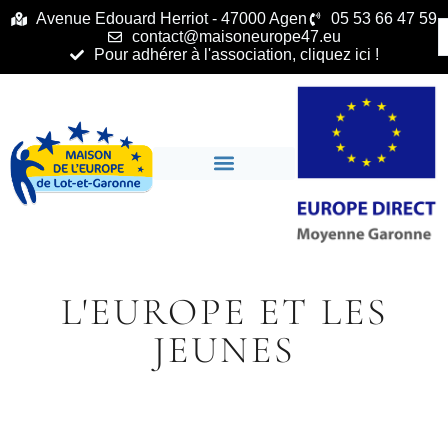
principal
Avenue Edouard Herriot - 47000 Agen
05 53 66 47 59
contact@maisoneurope47.eu
Pour adhérer à l'association, cliquez ici !
L'EUROPE ET LES
JEUNES