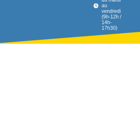
au
vendredi
(9h-12h /
14h-
17h30)