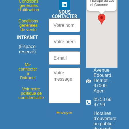
l'Europe du Lot
Conditions
et Garonne
générales
d'utilisation
NOUS
CONTACTER
Conditions
générales
de vente
INTRANET
(Espace
réservé)
Me
connecter
Avenue
à
Edouard
l'intranet
Herriot –
47000
Voir notre
Agen
politique de
confidentialité
05 53 66
47 59
Envoyer
Horaires
d'ouverture
au public :
du mardi