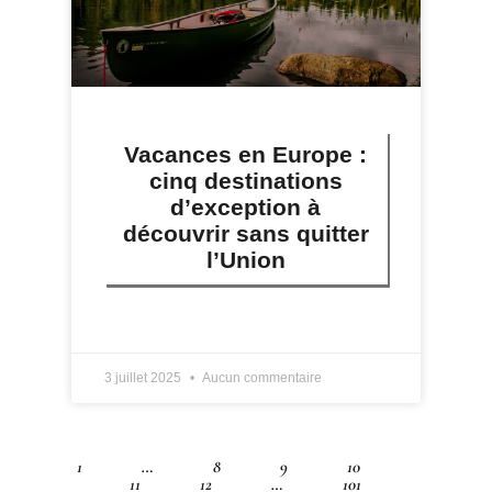
Vacances en Europe :
cinq destinations
d’exception à
découvrir sans quitter
l’Union
LIRE PLUS »
3 juillet 2025
Aucun commentaire
1
…
8
9
10
11
12
…
101