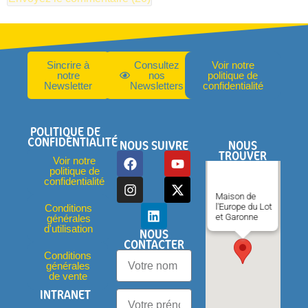
Sincrire à
Consultez
Voir notre
notre
nos
politique de
Newsletter
Newsletters
confidentialité
POLITIQUE DE
CONFIDENTIALITÉ
NOUS SUIVRE
NOUS
TROUVER
Voir notre
politique de
confidentialité
Maison de
l'Europe du Lot
Conditions
et Garonne
générales
d'utilisation
NOUS
CONTACTER
Conditions
générales
de vente
INTRANET