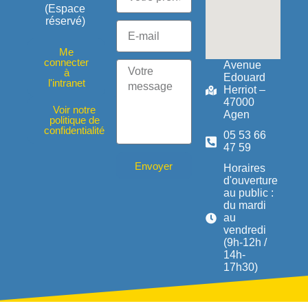
(Espace
réservé)
Me
connecter
Avenue
à
Edouard
l'intranet
Herriot –
47000
Voir notre
Agen
politique de
confidentialité
05 53 66
47 59
Envoyer
Horaires
d'ouverture
au public :
du mardi
au
vendredi
(9h-12h /
14h-
17h30)