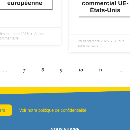
européenne
commercial UE-
États-Unis
IRE PLUS »
LIRE PLUS »
9 septembre 2025
Aucun
ommentaire
29 septembre 2025
Aucun
commentaire
…
7
8
9
10
11
…
ers
Voir notre politique de confidentialité
NOUS SUIVRE