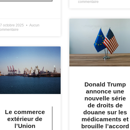
commentaire
IRE PLUS »
7 octobre 2025
Aucun
ommentaire
Donald Trump
annonce une
nouvelle série
de droits de
Le commerce
douane sur les
extérieur de
médicaments et
l’Union
brouille l’accord