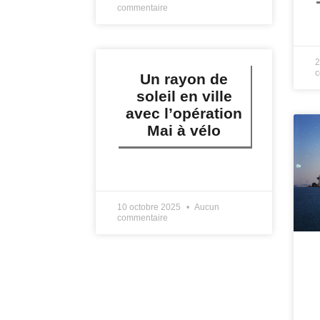
commentaire
L
2
c
Un rayon de
soleil en ville
avec l’opération
Mai à vélo
LIRE PLUS »
10 octobre 2025
Aucun
commentaire