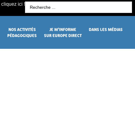
cliquez ici !
R
NOS ACTIVITÉS
JE M’INFORME
DANS LES MÉDIAS
PÉDAGOGIQUES
SUR EUROPE DIRECT