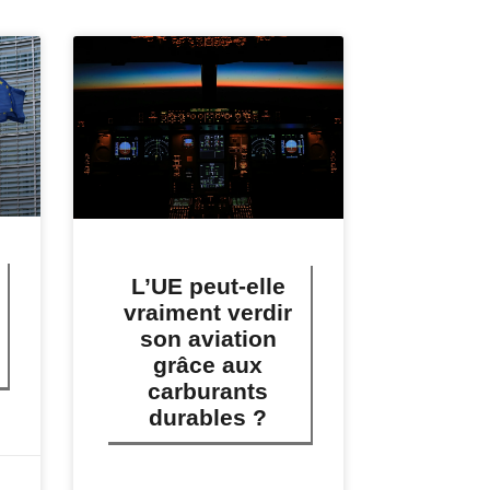
L’UE peut-elle
vraiment verdir
son aviation
grâce aux
carburants
durables ?
LIRE PLUS »