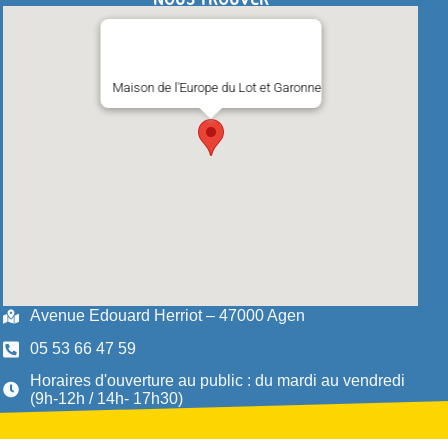
Maison de l'Europe du Lot et Garonne
Avenue Edouard Herriot – 47000 Agen
05 53 66 47 59
Horaires d'ouverture au public : du mardi au vendredi
(9h-12h / 14h- 17h30)