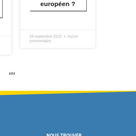
européen ?
LIRE PLUS »
29 septembre 2025
Aucun
commentaire
101
NOUS TROUVER