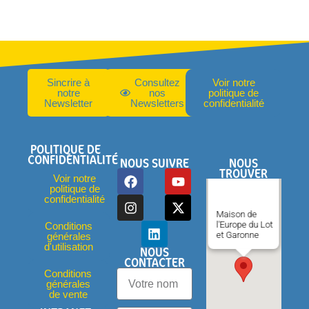
Sincrire à
Consultez
Voir notre
notre
nos
politique de
Newsletter
Newsletters
confidentialité
POLITIQUE DE
CONFIDENTIALITÉ
NOUS SUIVRE
NOUS
TROUVER
Voir notre
politique de
confidentialité
Maison de
l'Europe du Lot
Conditions
et Garonne
générales
d'utilisation
NOUS
CONTACTER
Conditions
générales
de vente