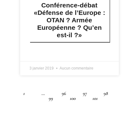
Conférence-débat
«Défense de l’Europe :
OTAN ? Armée
Européenne ? Qu’en
est-il ?»
LIRE PLUS »
3 janvier 2019
Aucun commentaire
1
…
96
97
98
99
100
101