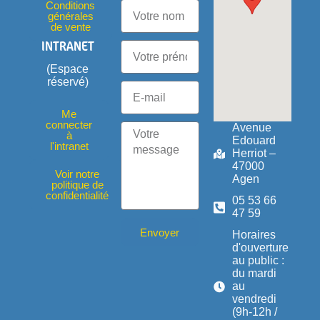
Conditions
générales
de vente
INTRANET
(Espace
réservé)
Me
connecter
Avenue
à
Edouard
l'intranet
Herriot –
47000
Voir notre
Agen
politique de
confidentialité
05 53 66
47 59
Envoyer
Horaires
d'ouverture
au public :
du mardi
au
vendredi
(9h-12h /