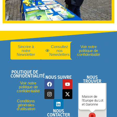
Sincrire à
Consultez
Voir notre
notre
nos
politique de
Newsletter
Newsletters
confidentialité
POLITIQUE DE
CONFIDENTIALITÉ
NOUS SUIVRE
NOUS
TROUVER
Voir notre
politique de
confidentialité
Maison de
l'Europe du Lot
Conditions
et Garonne
générales
d'utilisation
NOUS
CONTACTER