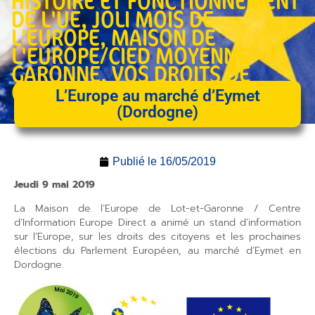
HISTOIRE ET FONCTIONNEMENT
DE L'UE
,
JOLI MOIS DE
L'EUROPE
,
MAISON DE
L'EUROPE/CIED MOYENNE
GARONNE
,
VOS DROITS DE
CITOYEN EUROPÉEN
L’Europe au marché d’Eymet
(Dordogne)
Publié le
16/05/2019
Jeudi 9 mai 2019
La Maison de l’Europe de Lot-et-Garonne / Centre
d’Information Europe Direct a animé un stand d’information
sur l’Europe, sur les droits des citoyens et les prochaines
élections du Parlement Européen, au marché d’Eymet en
Dordogne.