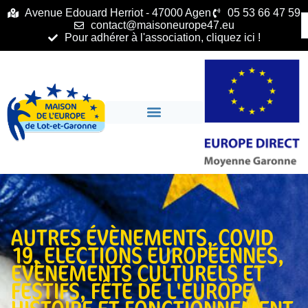
principal
Avenue Edouard Herriot - 47000 Agen
05 53 66 47 59
contact@maisoneurope47.eu
Pour adhérer à l'association, cliquez ici !
AUTRES ÉVÈNEMENTS
,
COVID
19
,
ELECTIONS EUROPÉENNES
,
EVÈNEMENTS CULTURELS ET
FESTIFS
,
FÊTE DE L'EUROPE
,