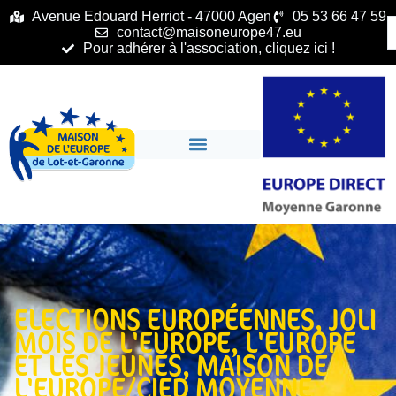
principal
Avenue Edouard Herriot - 47000 Agen
05 53 66 47 59
contact@maisoneurope47.eu
Pour adhérer à l'association, cliquez ici !
ELECTIONS EUROPÉENNES
,
JOLI
MOIS DE L'EUROPE
,
L'EUROPE
ET LES JEUNES
,
MAISON DE
L'EUROPE/CIED MOYENNE