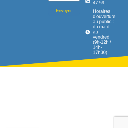
47 59
Envoyer
Horaires
d'ouverture
au public :
du mardi
au
vendredi
(9h-12h /
14h-
17h30)