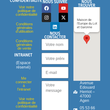
CONFIDENTIALITÉ
NOUS SUIVRE
NOUS
TROUVER
Voir notre
politique de
confidentialité
Maison de
l'Europe du Lot
Conditions
et Garonne
générales
d'utilisation
NOUS
CONTACTER
Conditions
générales
de vente
INTRANET
(Espace
réservé)
Me
connecter
Avenue
à
Edouard
l'intranet
Herriot –
47000
Voir notre
Agen
politique de
confidentialité
05 53 66