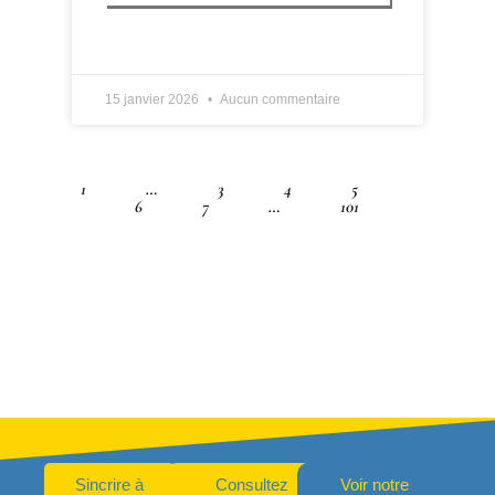
LIRE PLUS »
15 janvier 2026
Aucun commentaire
1
…
3
4
5
6
7
…
101
Sincrire à
Consultez
Voir notre