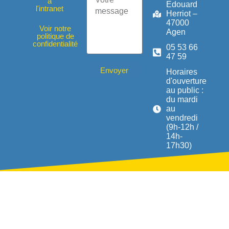
à
Edouard
l'intranet
Herriot –
47000
Voir notre
Agen
politique de
confidentialité
05 53 66
47 59
Envoyer
Horaires
d'ouverture
au public :
du mardi
au
vendredi
(9h-12h /
14h-
17h30)