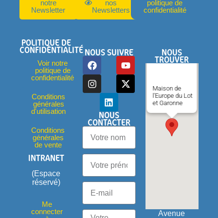
notre
nos
politique de
Newsletter
Newsletters
confidentialité
POLITIQUE DE
CONFIDENTIALITÉ
NOUS SUIVRE
NOUS
TROUVER
Voir notre
politique de
confidentialité
Maison de
l'Europe du Lot
Conditions
et Garonne
générales
d'utilisation
NOUS
CONTACTER
Conditions
générales
de vente
INTRANET
(Espace
réservé)
Me
connecter
Avenue