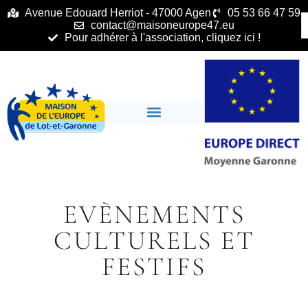
principal
Avenue Edouard Herriot - 47000 Agen
05 53 66 47 59
contact@maisoneurope47.eu
Pour adhérer à l'association, cliquez ici !
EVÈNEMENTS
CULTURELS ET
FESTIFS