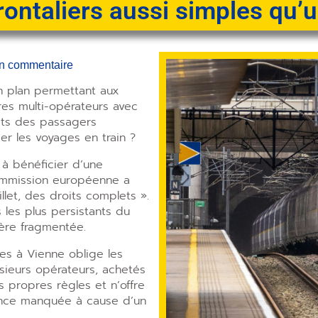
rontaliers aussi simples qu’u
n commentaire
 plan permettant aux
res multi-opérateurs avec
oits des passagers
er les voyages en train ?
à bénéficier d’une
Commission européenne a
let, des droits complets ».
s les plus persistants du
lière fragmentée.
les à Vienne oblige les
usieurs opérateurs, achetés
s propres règles et n’offre
nce manquée à cause d’un