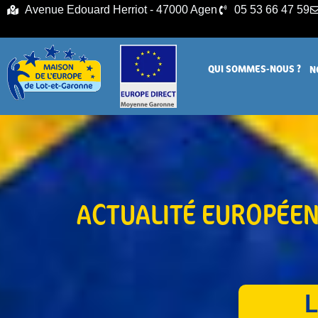
principal
Avenue Edouard Herriot - 47000 Agen
05 53 66 47 59
QUI SOMMES-NOUS ?
N
ACTUALITÉ EUROPÉE
L