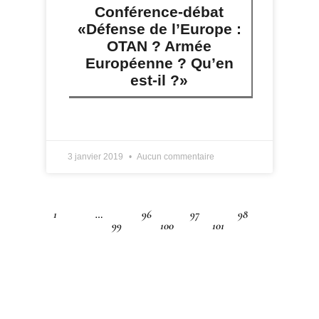
Conférence-débat
«Défense de l’Europe :
OTAN ? Armée
Européenne ? Qu’en
est-il ?»
LIRE PLUS »
3 janvier 2019
Aucun commentaire
1
…
96
97
98
99
100
101