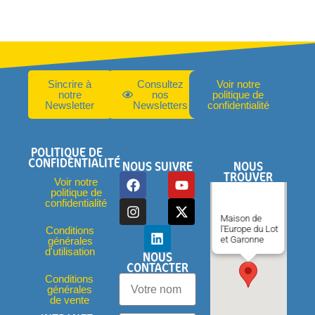
Sincrire à
Consultez
Voir notre
notre
nos
politique de
Newsletter
Newsletters
confidentialité
POLITIQUE DE
CONFIDENTIALITÉ
NOUS SUIVRE
NOUS
TROUVER
Voir notre
politique de
confidentialité
Maison de
l'Europe du Lot
Conditions
et Garonne
générales
d'utilisation
NOUS
CONTACTER
Conditions
générales
de vente