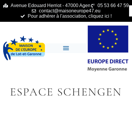
principal
Avenue Edouard Herriot - 47000 Agen
05 53 66 47 59
contact@maisoneurope47.eu
Pour adhérer à l'association, cliquez ici !
ESPACE SCHENGEN