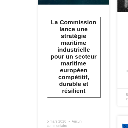
La Commission
lance une
stratégie
maritime
industrielle
pour un secteur
maritime
européen
compétitif,
L
durable et
résilient
5
c
LIRE PLUS »
5 mars 2026
Aucun
commentaire