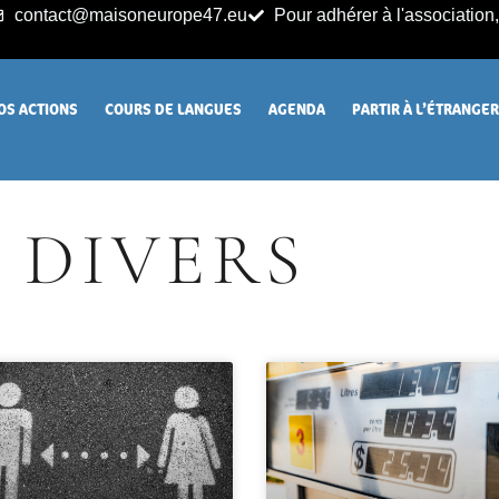
contact@maisoneurope47.eu
Pour adhérer à l'association, 
OS ACTIONS
COURS DE LANGUES
AGENDA
PARTIR À L’ÉTRANGE
DIVERS