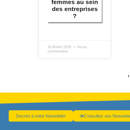
femmes au sein
des entreprises
?
LIRE PLUS »
16 février 2026
Aucun
commentaire
1
Sincrire à notre Newsletter
Consultez nos Newslett