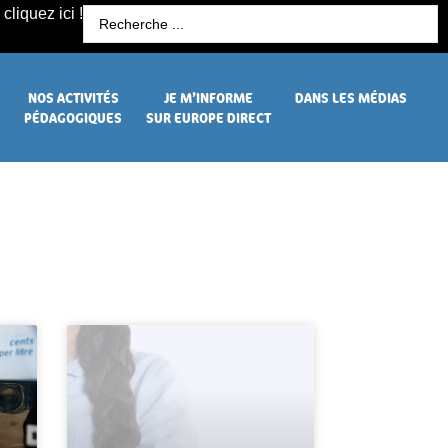
cliquez ici !
R
NOS ACTIVITÉS
JE M’INFORME
DANS LES MÉDIAS
PÉDAGOGIQUES
SUR EUROPE DIRECT