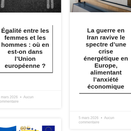
La guerre en
Égalité entre les
Iran ravive le
femmes et les
spectre d’une
hommes : où en
crise
est-on dans
énergétique en
l’Union
Europe,
européenne ?
alimentant
l’anxiété
IRE PLUS »
économique
 mars 2026
Aucun
ommentaire
LIRE PLUS »
5 mars 2026
Aucun
commentaire