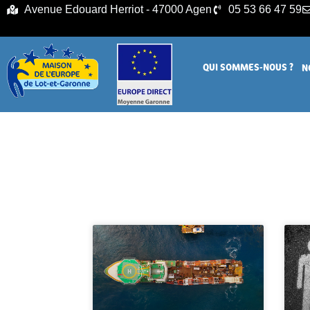
principal
Avenue Edouard Herriot - 47000 Agen
05 53 66 47 59
QUI SOMMES-NOUS ?
N