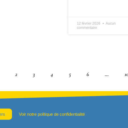
LIRE PLUS »
12 février 2026
Aucun
commentaire
2
3
4
5
6
…
1
ers
Voir notre politique de confidentialité