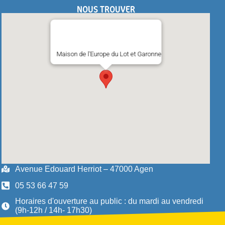
NOUS TROUVER
Maison de l'Europe du Lot et Garonne
Avenue Edouard Herriot – 47000 Agen
05 53 66 47 59
Horaires d'ouverture au public : du mardi au vendredi
(9h-12h / 14h- 17h30)