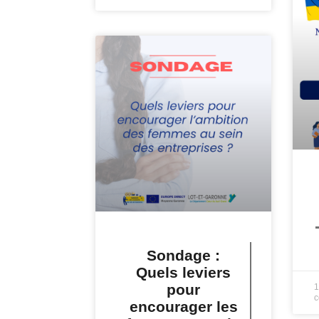
L
Sondage :
Quels leviers
pour
1
c
encourager les