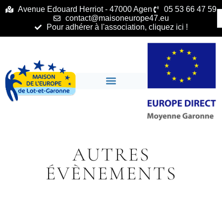
principal
Avenue Edouard Herriot - 47000 Agen
05 53 66 47 59
contact@maisoneurope47.eu
Pour adhérer à l'association, cliquez ici !
AUTRES
ÉVÈNEMENTS