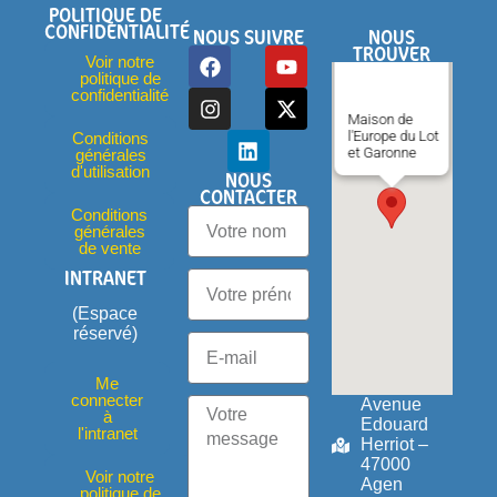
POLITIQUE DE
CONFIDENTIALITÉ
NOUS SUIVRE
NOUS
TROUVER
Voir notre
politique de
confidentialité
Maison de
l'Europe du Lot
Conditions
et Garonne
générales
d'utilisation
NOUS
CONTACTER
Conditions
générales
de vente
INTRANET
(Espace
réservé)
Me
connecter
Avenue
à
Edouard
l'intranet
Herriot –
47000
Voir notre
Agen
politique de