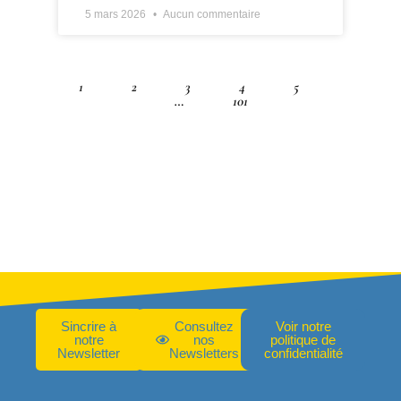
5 mars 2026
Aucun commentaire
1
2
3
4
5
…
101
Sincrire à
Consultez
Voir notre
notre
nos
politique de
Newsletter
Newsletters
confidentialité