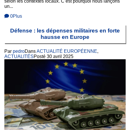
selon les contextes locaux. C’est pourquoi nous lançons
un...
0
Plus
Défense : les dépenses militaires en forte
hausse en Europe
Par
pedro
Dans
ACTUALITÉ EUROPÉENNE
,
ACTUALITÉS
Posté
30 avril 2025