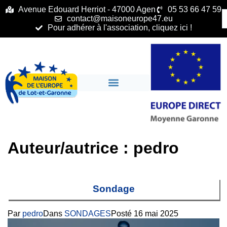
principal
Avenue Edouard Herriot - 47000 Agen
05 53 66 47 59
contact@maisoneurope47.eu
Pour adhérer à l'association, cliquez ici !
Auteur/autrice :
pedro
Sondage
Par
pedro
Dans
SONDAGES
Posté
16 mai 2025