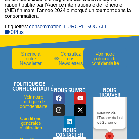
rapport publié par l'Agence internationale de l'énergie
(AIE) fin mars, l'année 2024 a marqué un tournant dans la
consommation...
Etiquettes:
consommation
,
EUROPE SOCIALE
0
Plus
Sincrire à
Consultez
Voir notre
notre
nos
politique de
Newsletter
Newsletters
confidentialité
POLITIQUE DE
CONFIDENTIALITÉ
NOUS SUIVRE
NOUS
TROUVER
Voir notre
politique de
confidentialité
Maison de
l'Europe du Lot
Conditions
et Garonne
générales
d'utilisation
NOUS
CONTACTER