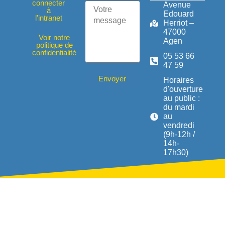
connecter
Avenue
à
Edouard
l'intranet
Herriot –
47000
Voir notre
Agen
politique de
confidentialité
05 53 66
47 59
Envoyer
Horaires
d'ouverture
au public :
du mardi
au
vendredi
(9h-12h /
14h-
17h30)