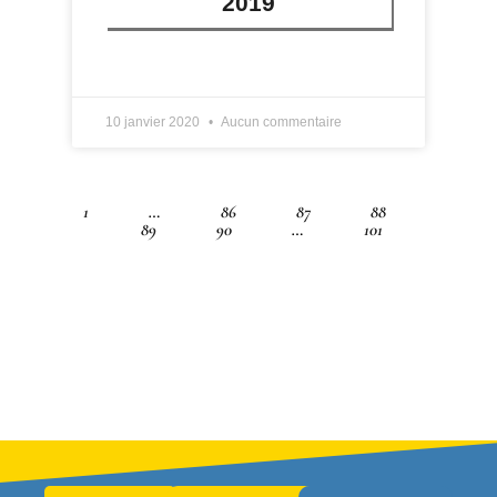
2019
LIRE PLUS »
10 janvier 2020
Aucun commentaire
1
…
86
87
88
89
90
…
101