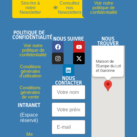
Sincrire à
Consultez
Voir notre
notre
nos
politique de
Newsletter
Newsletters
confidentialité
POLITIQUE DE
CONFIDENTIALITÉ
NOUS SUIVRE
NOUS
TROUVER
Voir notre
politique de
confidentialité
Maison de
l'Europe du Lot
Conditions
et Garonne
générales
d'utilisation
NOUS
CONTACTER
Conditions
générales
de vente
INTRANET
(Espace
réservé)
Me