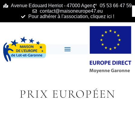
principal
Avenue Edouard Herriot - 47000 Agen
05 53 66 47 59
contact@maisoneurope47.eu
Pour adhérer à l'association, cliquez ici !
PRIX EUROPÉEN