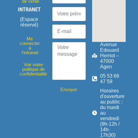
de vente
INTRANET
(Espace
réservé)
Me
connecter
Avenue
à
Edouard
l'intranet
Herriot –
47000
Voir notre
Agen
politique de
confidentialité
05 53 66
47 59
Envoyer
Horaires
d'ouverture
au public :
du mardi
au
vendredi
(9h-12h /
14h-
17h30)