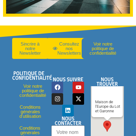
Sincrire à
Consultez
Voir notre
notre
nos
politique de
Newsletter
Newsletters
confidentialité
POLITIQUE DE
CONFIDENTIALITÉ
NOUS SUIVRE
NOUS
TROUVER
Voir notre
politique de
confidentialité
Maison de
l'Europe du Lot
Conditions
et Garonne
générales
d'utilisation
NOUS
CONTACTER
Conditions
générales