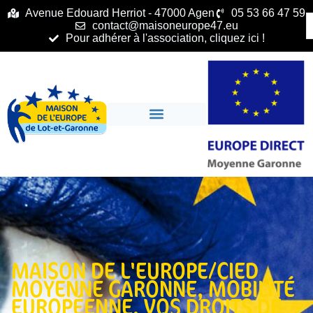
principal
Avenue Edouard Herriot - 47000 Agen
05 53 66 47 59
contact@maisoneurope47.eu
Pour adhérer à l'association, cliquez ici !
MAISON DE L'EUROPE/CIED
MOYENNE GARONNE
,
MOBILITÉ
EUROPÉENNE
,
VOS DROITS DE