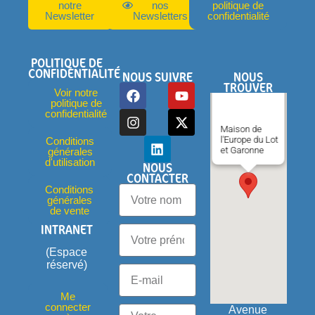
notre
nos
politique de
Newsletter
Newsletters
confidentialité
POLITIQUE DE
CONFIDENTIALITÉ
NOUS SUIVRE
NOUS
TROUVER
Voir notre
politique de
confidentialité
Maison de
l'Europe du Lot
Conditions
et Garonne
générales
d'utilisation
NOUS
CONTACTER
Conditions
générales
de vente
INTRANET
(Espace
réservé)
Me
connecter
Avenue