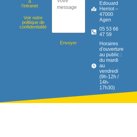
à
Edouard
l'intranet
Herriot –
47000
Voir notre
Agen
politique de
confidentialité
05 53 66
47 59
Envoyer
Horaires
d'ouverture
au public :
du mardi
au
vendredi
(9h-12h /
14h-
17h30)