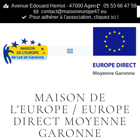
principal
Avenue Edouard Herriot - 47000 Agen
05 53 66 47 59
contact@maisoneurope47.eu
Pour adhérer à l'association, cliquez ici !
MAISON DE
L’EUROPE / EUROPE
DIRECT MOYENNE
GARONNE