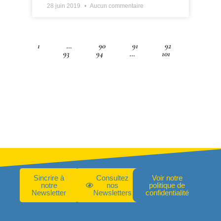
28 juin 2019
Aucun commentaire
1
…
90
91
92
93
94
…
101
Sincrire à
Consultez
Voir notre
notre
nos
politique de
Newsletter
Newsletters
confidentialité