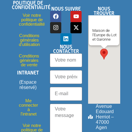
POLITIQUE DE
CONFIDENTIALITÉ
NOUS SUIVRE
NOUS
TROUVER
Voir notre
politique de
confidentialité
Maison de
l'Europe du Lot
Conditions
et Garonne
générales
d'utilisation
NOUS
CONTACTER
Conditions
générales
de vente
INTRANET
(Espace
réservé)
Me
connecter
Avenue
à
Edouard
l'intranet
Herriot –
47000
Voir notre
Agen
politique de