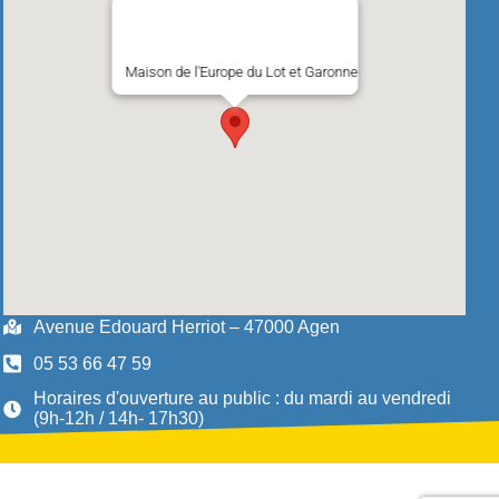
Maison de l'Europe du Lot et Garonne
Avenue Edouard Herriot – 47000 Agen
05 53 66 47 59
Horaires d'ouverture au public : du mardi au vendredi
(9h-12h / 14h- 17h30)