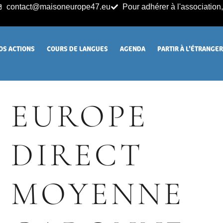
contact@maisoneurope47.eu
Pour adhérer à l'association, 
OS ACTIONS
COURS DE LANGUES
AGENDA
PARTIR À L’ÉTRANGE
EUROPE
DIRECT
MOYENNE