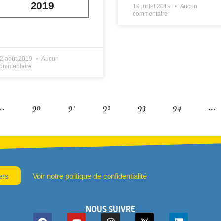
2019
19 juillet 2019
Aucun
commentaire
IRE PLUS »
2 août 2019
Aucun
ommentaire
…
90
91
92
93
94
…
ers
Voir notre politique de confidentialité
NOUS SUIVRE