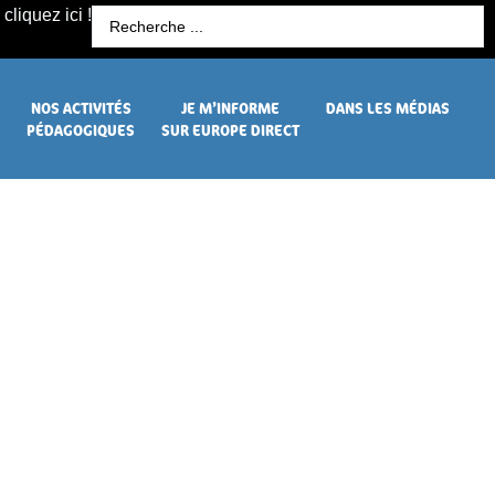
cliquez ici !
R
NOS ACTIVITÉS
JE M’INFORME
DANS LES MÉDIAS
PÉDAGOGIQUES
SUR EUROPE DIRECT