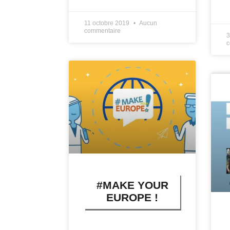
L
11 octobre 2019
Aucun
commentaire
3
c
#MAKE YOUR
EUROPE !
LIRE PLUS »