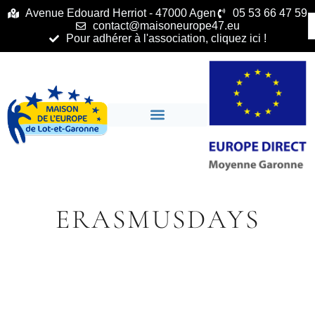
principal
Avenue Edouard Herriot - 47000 Agen
05 53 66 47 59
contact@maisoneurope47.eu
Pour adhérer à l'association, cliquez ici !
ERASMUSDAYS