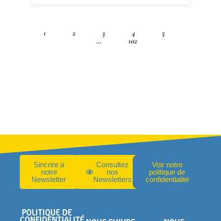
1
2
3
4
5
…
102
Sincrire à
Consultez
Voir notre
notre
nos
politique de
Newsletter
Newsletters
confidentialité
POLITIQUE DE
CONFIDENTIALITÉ