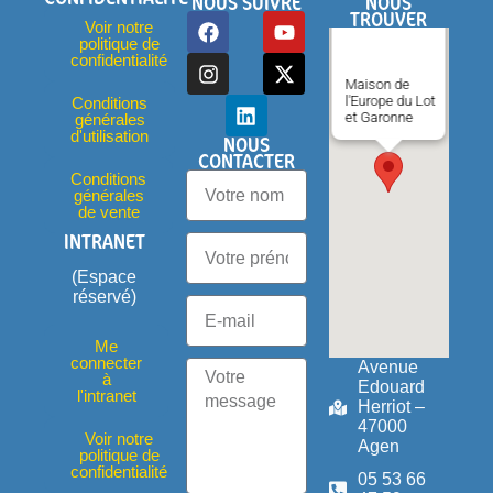
NOUS SUIVRE
NOUS
TROUVER
Voir notre
politique de
confidentialité
Maison de
l'Europe du Lot
Conditions
et Garonne
générales
d'utilisation
NOUS
CONTACTER
Conditions
générales
de vente
INTRANET
(Espace
réservé)
Me
connecter
Avenue
à
Edouard
l'intranet
Herriot –
47000
Voir notre
Agen
politique de
confidentialité
05 53 66