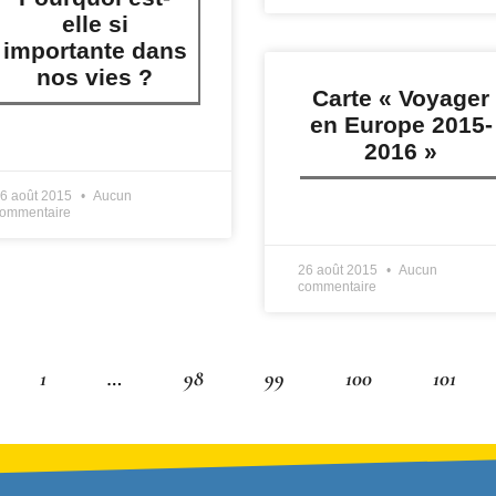
elle si
importante dans
nos vies ?
Carte « Voyager
en Europe 2015-
IRE PLUS »
2016 »
6 août 2015
Aucun
ommentaire
LIRE PLUS »
26 août 2015
Aucun
commentaire
1
…
98
99
100
101