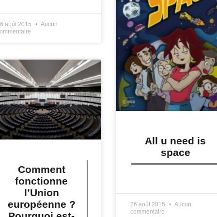
IRE PLUS »
6 août 2015
Aucun
ommentaire
All u need is
space
Comment
fonctionne
LIRE PLUS »
l’Union
européenne ?
26 août 2015
Aucun
commentaire
Pourquoi est-