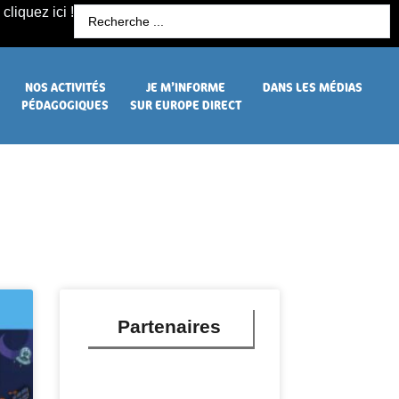
cliquez ici !
R
NOS ACTIVITÉS
JE M’INFORME
DANS LES MÉDIAS
PÉDAGOGIQUES
SUR EUROPE DIRECT
Partenaires
LIRE PLUS »