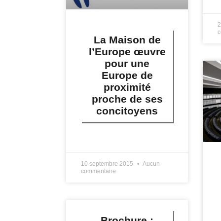
L
2
c
La Maison de
l’Europe œuvre
pour une
Europe de
proximité
proche de ses
concitoyens
LIRE PLUS »
10 septembre 2015
Aucun
commentaire
Brochure :