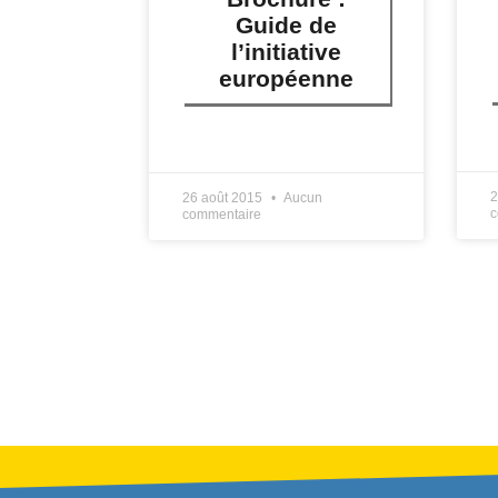
Guide de
l’initiative
européenne
L
LIRE PLUS »
2
26 août 2015
Aucun
c
commentaire