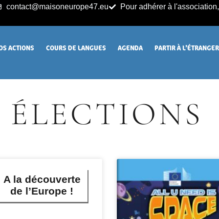
contact@maisoneurope47.eu
Pour adhérer à l'association, 
OS ACTIONS
COURS DE LANGUES
AGENDA
PARTIR À L’ÉTRANGE
ÉLECTIONS
A la découverte
de l’Europe !