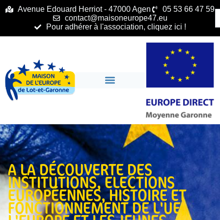
principal
Avenue Edouard Herriot - 47000 Agen
05 53 66 47 59
contact@maisoneurope47.eu
Pour adhérer à l'association, cliquez ici !
A LA DÉCOUVERTE DES
INSTITUTIONS
,
ELECTIONS
EUROPÉENNES
,
HISTOIRE ET
FONCTIONNEMENT DE L'UE
,