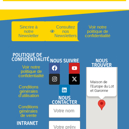
Sincrire à
Consultez
Voir notre
notre
nos
politique de
Newsletter
Newsletters
confidentialité
POLITIQUE DE
CONFIDENTIALITÉ
NOUS SUIVRE
NOUS
TROUVER
Voir notre
politique de
confidentialité
Maison de
l'Europe du Lot
Conditions
et Garonne
générales
d'utilisation
NOUS
CONTACTER
Conditions
générales
de vente
INTRANET