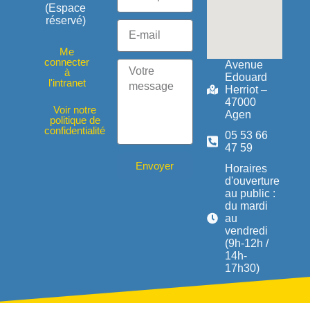
(Espace
réservé)
Me
connecter
Avenue
à
Edouard
l'intranet
Herriot –
47000
Voir notre
Agen
politique de
confidentialité
05 53 66
47 59
Envoyer
Horaires
d'ouverture
au public :
du mardi
au
vendredi
(9h-12h /
14h-
17h30)