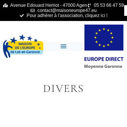
principal
Avenue Edouard Herriot - 47000 Agen
05 53 66 47 59
contact@maisoneurope47.eu
Pour adhérer à l'association, cliquez ici !
DIVERS