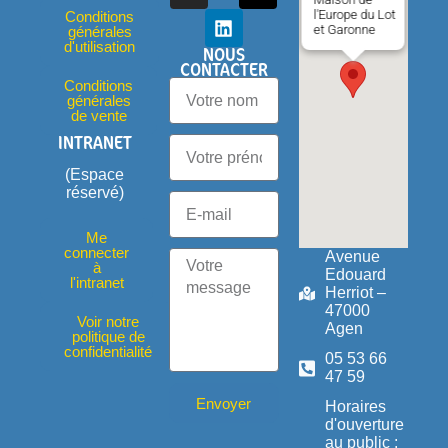
l'Europe du Lot
Conditions
et Garonne
générales
d'utilisation
NOUS
CONTACTER
Conditions
générales
de vente
INTRANET
(Espace
réservé)
Me
connecter
Avenue
à
Edouard
l'intranet
Herriot –
47000
Voir notre
Agen
politique de
confidentialité
05 53 66
47 59
Envoyer
Horaires
d'ouverture
au public :