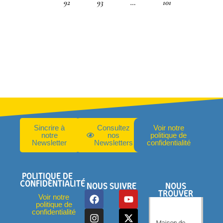
92
93
…
101
Sincrire à
Consultez
Voir notre
notre
nos
politique de
Newsletter
Newsletters
confidentialité
POLITIQUE DE
CONFIDENTIALITÉ
NOUS SUIVRE
NOUS
TROUVER
Voir notre
politique de
confidentialité
Maison de