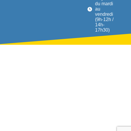
du mardi
au
vendredi
(9h-12h /
14h-
17h30)