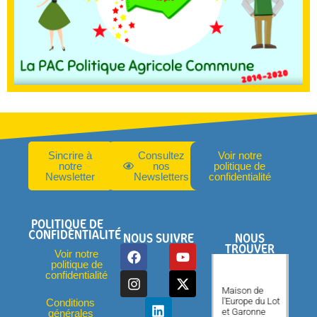
Sincrire à
Consultez
Voir notre
notre
nos
politique de
Newsletter
Newsletters
confidentialité
POLITIQUE DE
CONFIDENTIALITÉ
NOUS SUIVRE
NOUS
TROUVER
Voir notre
politique de
confidentialité
Maison de
l'Europe du Lot
Conditions
et Garonne
générales