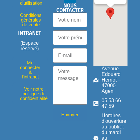
d'utilisation
NOUS
CONTACTER
Conditions
générales
de vente
INTRANET
(Espace
réservé)
Me
connecter
Avenue
à
Edouard
l'intranet
Herriot –
47000
Voir notre
Agen
politique de
confidentialité
05 53 66
47 59
Envoyer
Horaires
d'ouverture
au public :
du mardi
au