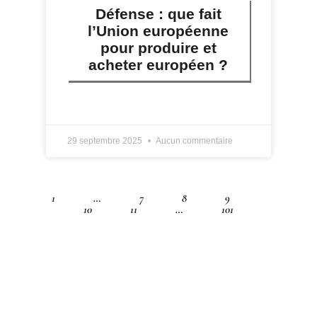
Défense : que fait
l’Union européenne
pour produire et
acheter européen ?
LIRE PLUS »
29 septembre 2025
Aucun commentaire
1
…
7
8
9
10
11
…
101