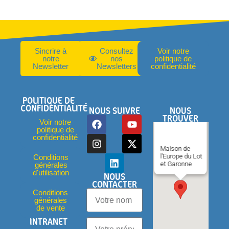
Sincrire à
Consultez
Voir notre
notre
nos
politique de
Newsletter
Newsletters
confidentialité
POLITIQUE DE
CONFIDENTIALITÉ
NOUS SUIVRE
NOUS
TROUVER
Voir notre
politique de
confidentialité
Maison de
l'Europe du Lot
Conditions
et Garonne
générales
d'utilisation
NOUS
CONTACTER
Conditions
générales
de vente
INTRANET