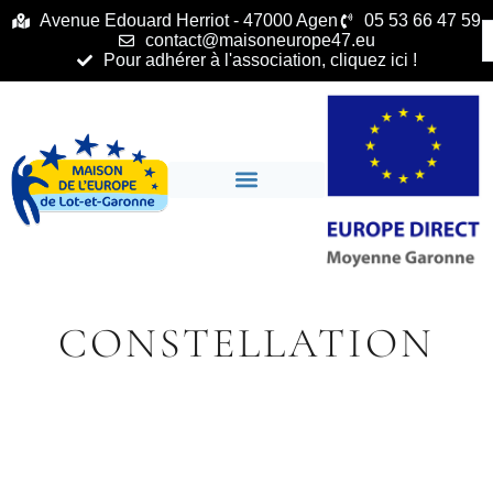
principal
Avenue Edouard Herriot - 47000 Agen
05 53 66 47 59
contact@maisoneurope47.eu
Pour adhérer à l'association, cliquez ici !
CONSTELLATION