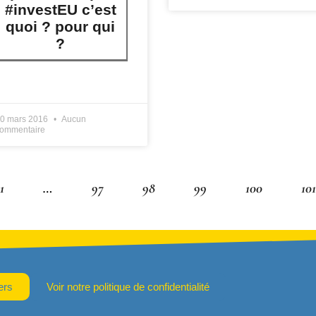
#investEU c’est
quoi ? pour qui
?
IRE PLUS »
0 mars 2016
Aucun
ommentaire
1
…
97
98
99
100
101
ers
Voir notre politique de confidentialité