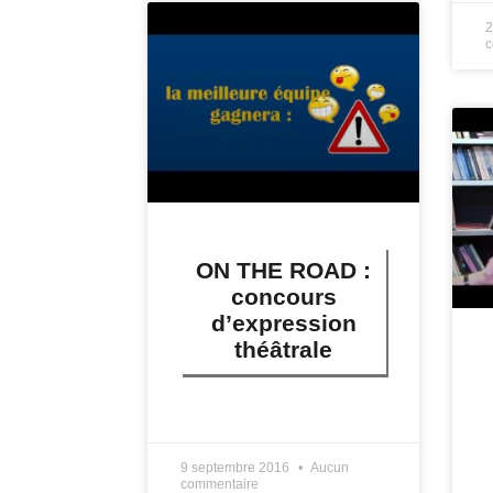
2
c
ON THE ROAD :
concours
d’expression
théâtrale
LIRE PLUS »
9 septembre 2016
Aucun
commentaire