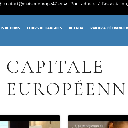
contact@maisoneurope47.eu
Pour adhérer à l'association, 
OS ACTIONS
COURS DE LANGUES
AGENDA
PARTIR À L’ÉTRANGE
CAPITALE
EUROPÉENN