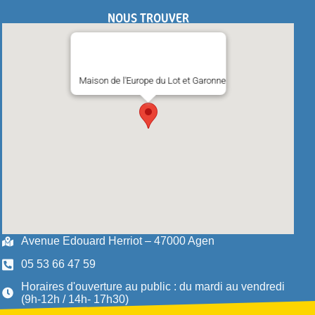
NOUS TROUVER
Maison de l'Europe du Lot et Garonne
Avenue Edouard Herriot – 47000 Agen
05 53 66 47 59
Horaires d'ouverture au public : du mardi au vendredi
(9h-12h / 14h- 17h30)