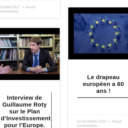
0 juillet 2017
Aucun
ommentaire
Le drapeau
européen a 60
ans !
Interview de
Guillaume Roty
LIRE PLUS »
sur le Plan
d’Investissement
23 décembre 2015
Aucun
pour l’Europe.
commentaire