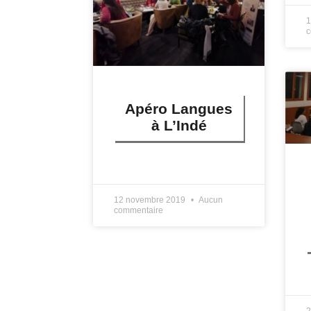
1
c
Apéro Langues
à L’Indé
LIRE PLUS »
12 novembre 2019
Aucun
commentaire
L