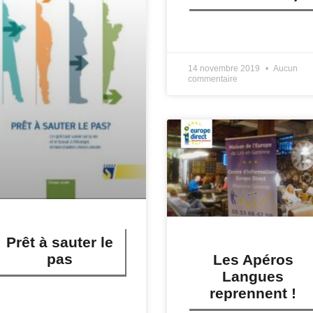
LIRE PLUS »
14 novembre 2019
Aucun
commentaire
Prêt à sauter le
pas
Les Apéros
Langues
reprennent !
IRE PLUS »