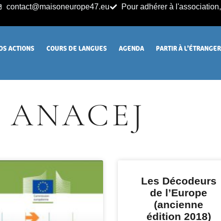
contact@maisoneurope47.eu
Pour adhérer à l'association, 
OS ACTIONS
COURS DE LANGUES
AGENDA
PARTIR À L’ÉTRANGE
ANACEJ
Les Décodeurs
de l’Europe
(ancienne
édition 2018)