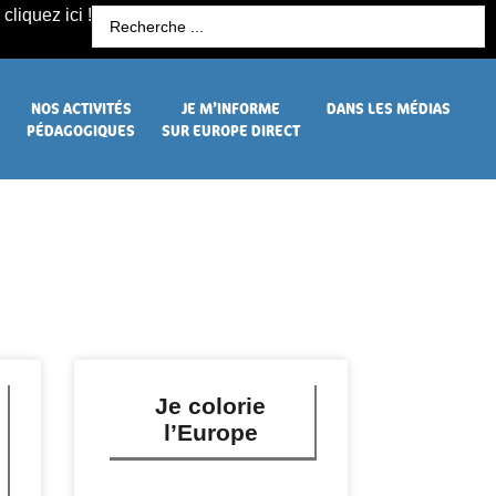
cliquez ici !
R
NOS ACTIVITÉS
JE M’INFORME
DANS LES MÉDIAS
PÉDAGOGIQUES
SUR EUROPE DIRECT
Je colorie
l’Europe