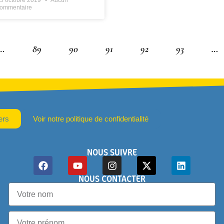
5 octobre 2019
Aucun
ommentaire
…
89
90
91
92
93
…
ers
Voir notre politique de confidentialité
NOUS SUIVRE
NOUS CONTACTER