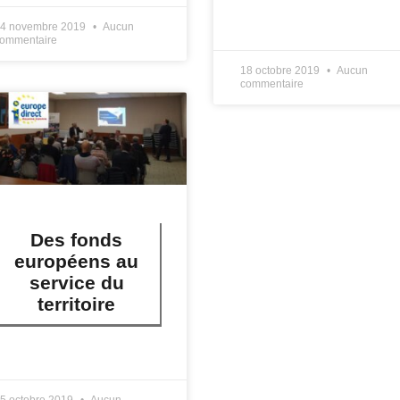
LIRE PLUS »
4 novembre 2019
Aucun
ommentaire
18 octobre 2019
Aucun
commentaire
Des fonds
européens au
service du
territoire
IRE PLUS »