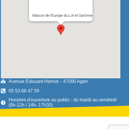
Maison de l'Europe du Lot et Garonne
Avenue Edouard Herriot – 47000 Agen
05 53 66 47 59
Horaires d'ouverture au public : du mardi au vendredi
(9h-12h / 14h- 17h30)