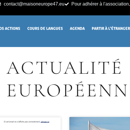
contact@maisoneurope47.eu
Pour adhérer à l'association, 
OS ACTIONS
COURS DE LANGUES
AGENDA
PARTIR À L’ÉTRANGE
ACTUALITÉ
EUROPÉENN