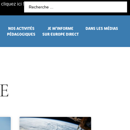
cliquez ici !
R
NOS ACTIVITÉS
JE M’INFORME
DANS LES MÉDIAS
PÉDAGOGIQUES
SUR EUROPE DIRECT
E