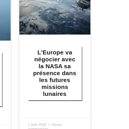
L’Europe va
négocier avec
la NASA sa
présence dans
les futures
missions
lunaires
LIRE PLUS »
7 avril 2026
Aucun
commentaire