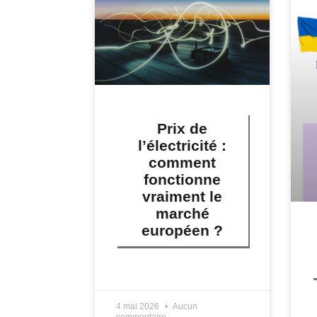
Prix de
l’électricité :
comment
fonctionne
vraiment le
marché
européen ?
LIRE PLUS »
L
4 mai 2026
Aucun
commentaire