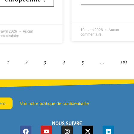
LIRE PLUS »
IRE PLUS »
10 mars 2026
Aucun
 avril 2026
Aucun
commentaire
ommentaire
1
2
3
4
5
…
101
ers
Voir notre politique de confidentialité
NOUS SUIVRE