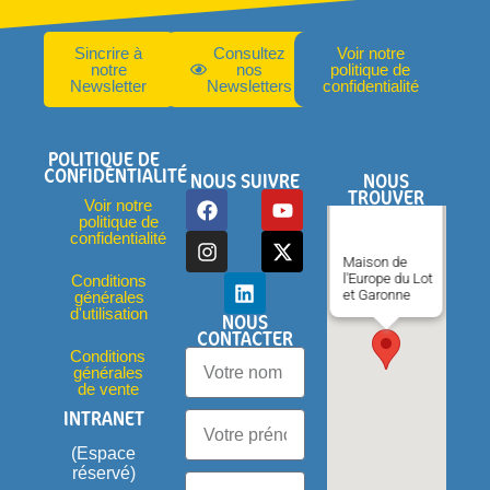
Sincrire à
Consultez
Voir notre
notre
nos
politique de
Newsletter
Newsletters
confidentialité
POLITIQUE DE
CONFIDENTIALITÉ
NOUS SUIVRE
NOUS
TROUVER
Voir notre
politique de
confidentialité
Maison de
l'Europe du Lot
Conditions
et Garonne
générales
d'utilisation
NOUS
CONTACTER
Conditions
générales
de vente
INTRANET
(Espace
réservé)