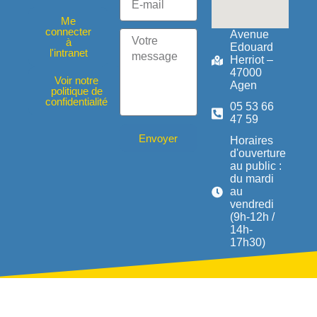
Me
connecter
Avenue
à
Edouard
l'intranet
Herriot –
47000
Voir notre
Agen
politique de
confidentialité
05 53 66
47 59
Envoyer
Horaires
d'ouverture
au public :
du mardi
au
vendredi
(9h-12h /
14h-
17h30)