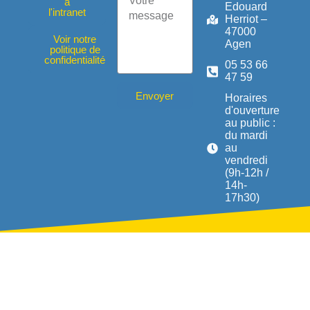
à
Edouard
l'intranet
Herriot –
47000
Voir notre
Agen
politique de
confidentialité
05 53 66
47 59
Envoyer
Horaires
d'ouverture
au public :
du mardi
au
vendredi
(9h-12h /
14h-
17h30)