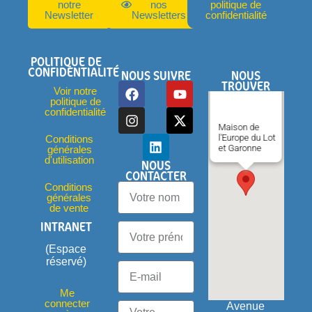
notre
nos
politique de
Newsletter
Newsletters
confidentialité
POLITIQUE DE
CONFIDENTIALITÉ
NOUS SUIVRE
NOUS
TROUVER
Voir notre
politique de
confidentialité
Maison de
l'Europe du Lot
Conditions
et Garonne
générales
d'utilisation
NOUS
CONTACTER
Conditions
générales
de vente
INTRANET
(Espace
réservé)
Me
connecter
Avenue