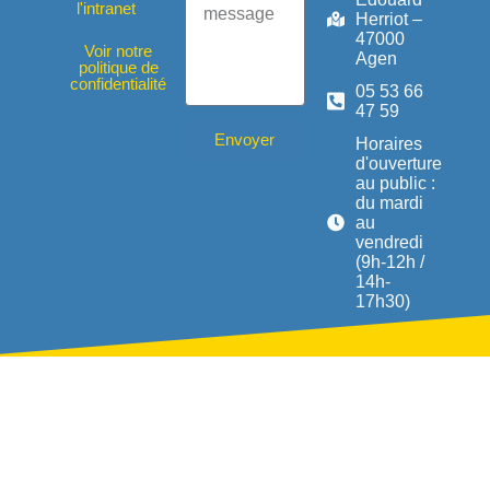
l'intranet
Herriot –
47000
Voir notre
Agen
politique de
confidentialité
05 53 66
47 59
Envoyer
Horaires
d'ouverture
au public :
du mardi
au
vendredi
(9h-12h /
14h-
17h30)