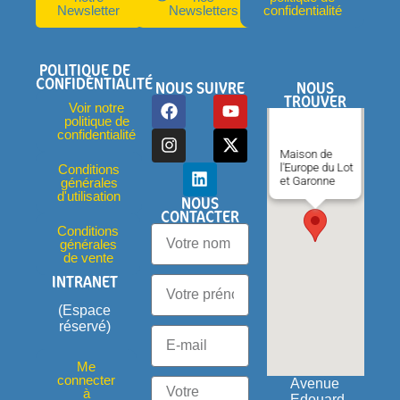
Newsletter
Newsletters
confidentialité
POLITIQUE DE
CONFIDENTIALITÉ
NOUS SUIVRE
NOUS
TROUVER
Voir notre
politique de
confidentialité
Maison de
l'Europe du Lot
Conditions
et Garonne
générales
d'utilisation
NOUS
CONTACTER
Conditions
générales
de vente
INTRANET
(Espace
réservé)
Me
connecter
Avenue
à
Edouard