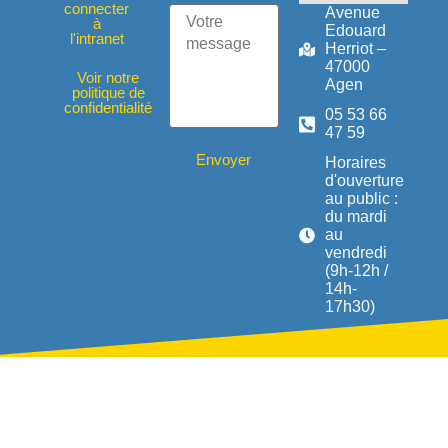
connecter
Avenue
à
Edouard
l'intranet
Herriot –
47000
Voir notre
Agen
politique de
confidentialité
05 53 66
47 59
Envoyer
Horaires
d'ouverture
au public :
du mardi
au
vendredi
(9h-12h /
14h-
17h30)