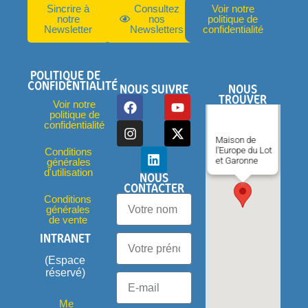
Sincrire à
Consultez
Voir notre
notre
nos
politique de
Newsletter
Newsletters
confidentialité
POLITIQUE DE
CONFIDENTIALITÉ
NOUS SUIVRE
NOUS
TROUVER
Voir notre
politique de
confidentialité
Maison de
l'Europe du Lot
Conditions
et Garonne
générales
d'utilisation
NOUS
CONTACTER
Conditions
générales
de vente
INTRANET
(Espace
réservé)
Me