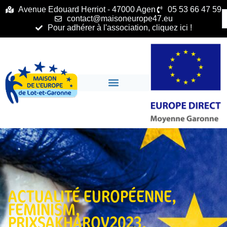
principal
Avenue Edouard Herriot - 47000 Agen
05 53 66 47 59
contact@maisoneurope47.eu
Pour adhérer à l'association, cliquez ici !
ACTUALITÉ EUROPÉENNE
,
FEMINISM
,
PRIXSAKHAROV2023
,