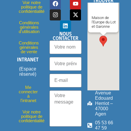
TROUVER
Voir notre
politique de
confidentialité
Maison de
l'Europe du Lot
Conditions
et Garonne
générales
d'utilisation
NOUS
CONTACTER
Conditions
générales
de vente
INTRANET
(Espace
réservé)
Me
connecter
Avenue
à
Edouard
l'intranet
Herriot –
47000
Voir notre
Agen
politique de
confidentialité
05 53 66
47 59