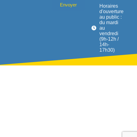
Envoyer
Horaires
d'ouverture
au public :
du mardi
au
vendredi
(9h-12h /
14h-
17h30)