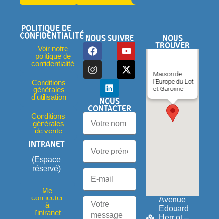
POLITIQUE DE
CONFIDENTIALITÉ
NOUS SUIVRE
NOUS
TROUVER
Voir notre
politique de
confidentialité
Maison de
l'Europe du Lot
Conditions
et Garonne
générales
d'utilisation
NOUS
CONTACTER
Conditions
générales
de vente
INTRANET
(Espace
réservé)
Me
connecter
Avenue
à
Edouard
l'intranet
Herriot –