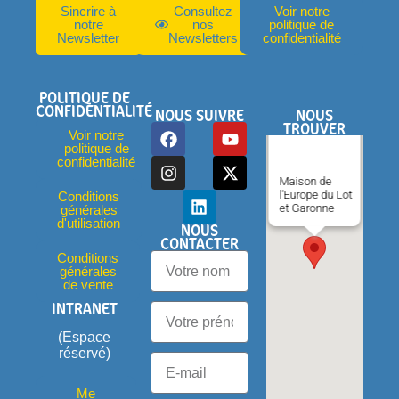
Sincrire à
Consultez
Voir notre
notre
nos
politique de
Newsletter
Newsletters
confidentialité
POLITIQUE DE
CONFIDENTIALITÉ
NOUS SUIVRE
NOUS
TROUVER
Voir notre
politique de
confidentialité
Maison de
l'Europe du Lot
Conditions
et Garonne
générales
d'utilisation
NOUS
CONTACTER
Conditions
générales
de vente
INTRANET
(Espace
réservé)
Me