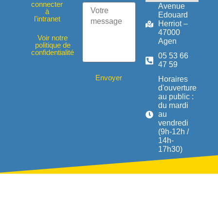
connecter
Avenue
à
Edouard
l'intranet
Herriot –
47000
Voir notre
Agen
politique de
confidentialité
05 53 66
47 59
Envoyer
Horaires
d'ouverture
au public :
du mardi
au
vendredi
(9h-12h /
14h-
17h30)