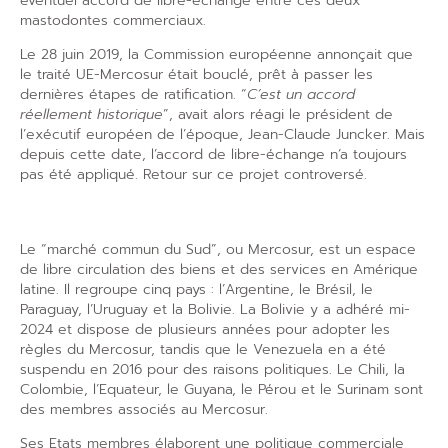
éventuel accord de libre-échange entre ces deux
mastodontes commerciaux.
Le 28 juin 2019, la Commission européenne annonçait que
le traité UE-Mercosur était bouclé, prêt à passer les
dernières étapes de ratification. “
C’est un accord
réellement historique
”, avait alors réagi le président de
l’exécutif européen de l’époque, Jean-Claude Juncker. Mais
depuis cette date, l’accord de libre-échange n’a toujours
pas été appliqué. Retour sur ce projet controversé.
Qu’est-ce que le Mercosur ?
Le “marché commun du Sud”, ou Mercosur, est un espace
de libre circulation des biens et des services en Amérique
latine. Il regroupe cinq pays : l’Argentine, le Brésil, le
Paraguay, l’Uruguay et la Bolivie. La Bolivie y a adhéré mi-
2024 et dispose de plusieurs années pour adopter les
règles du Mercosur, tandis que le Venezuela en a été
suspendu en 2016 pour des raisons politiques. Le Chili, la
Colombie, l’Equateur, le Guyana, le Pérou et le Surinam sont
des membres associés au Mercosur.
Ses Etats membres élaborent une politique commerciale