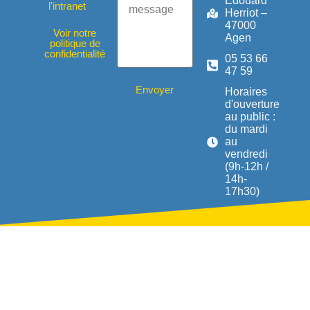
Edouard
l'intranet
Herriot –
47000
Voir notre
Agen
politique de
confidentialité
05 53 66
47 59
Envoyer
Horaires
d'ouverture
au public :
du mardi
au
vendredi
(9h-12h /
14h-
17h30)