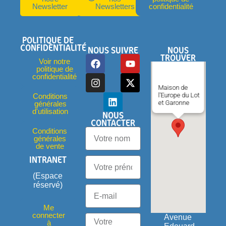
Newsletter
Newsletters
confidentialité
POLITIQUE DE
CONFIDENTIALITÉ
NOUS SUIVRE
NOUS
TROUVER
Voir notre
politique de
confidentialité
Maison de
l'Europe du Lot
Conditions
et Garonne
générales
d'utilisation
NOUS
CONTACTER
Conditions
générales
de vente
INTRANET
(Espace
réservé)
Me
connecter
Avenue
à