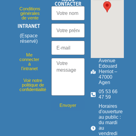
CONTACTER
Conditions
générales
de vente
INTRANET
(Espace
réservé)
Me
connecter
Avenue
à
Edouard
l'intranet
Herriot –
47000
Voir notre
Agen
politique de
confidentialité
05 53 66
47 59
Envoyer
Horaires
d'ouverture
au public :
du mardi
au
vendredi