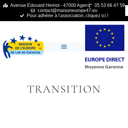
principal
Avenue Edouard Herriot - 47000 Agen
05 53 66 47 59
contact@maisoneurope47.eu
Pour adhérer à l'association, cliquez ici !
TRANSITION