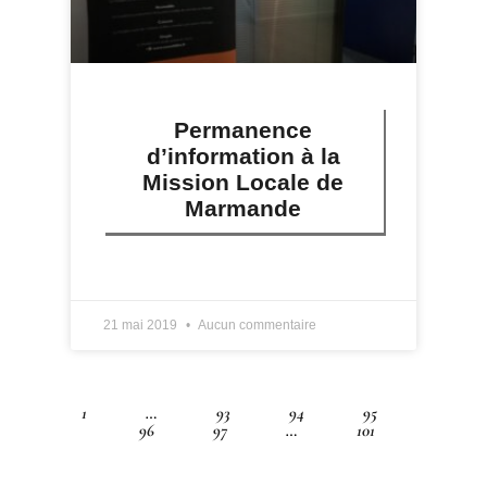
Permanence
d’information à la
Mission Locale de
Marmande
LIRE PLUS »
21 mai 2019
Aucun commentaire
1
…
93
94
95
96
97
…
101