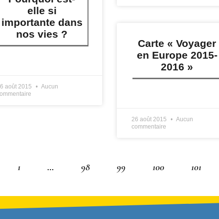
elle si
importante dans
nos vies ?
Carte « Voyager
en Europe 2015-
IRE PLUS »
2016 »
6 août 2015
Aucun
ommentaire
LIRE PLUS »
26 août 2015
Aucun
commentaire
1
…
98
99
100
101