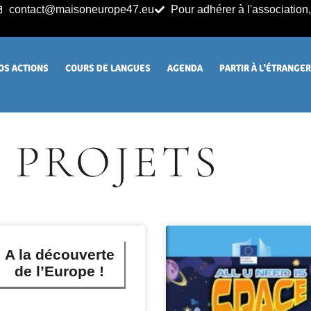
contact@maisoneurope47.eu
Pour adhérer à l'association, 
OS ACTIONS
COURS DE LANGUES
AGENDA
PARTIR À L’ÉTRANGE
PROJETS
A la découverte
de l’Europe !