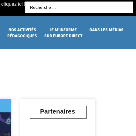
cliquez ici !
R
NOS ACTIVITÉS
JE M’INFORME
DANS LES MÉDIAS
PÉDAGOGIQUES
SUR EUROPE DIRECT
Partenaires
LIRE PLUS »