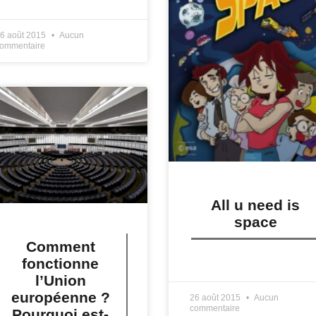
IRE PLUS »
6 août 2015
Aucun
ommentaire
All u need is
space
Comment
fonctionne
LIRE PLUS »
l’Union
européenne ?
26 août 2015
Aucun
commentaire
Pourquoi est-