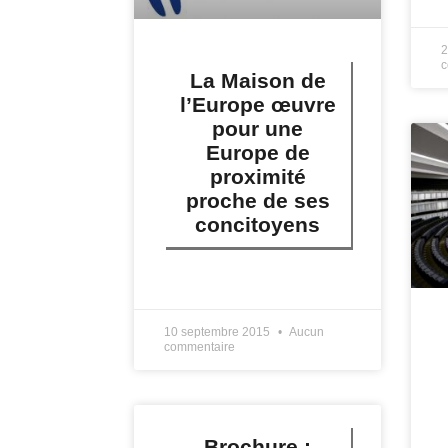
L
2
c
La Maison de
l’Europe œuvre
pour une
Europe de
proximité
proche de ses
concitoyens
LIRE PLUS »
10 septembre 2015
Aucun
commentaire
Brochure :