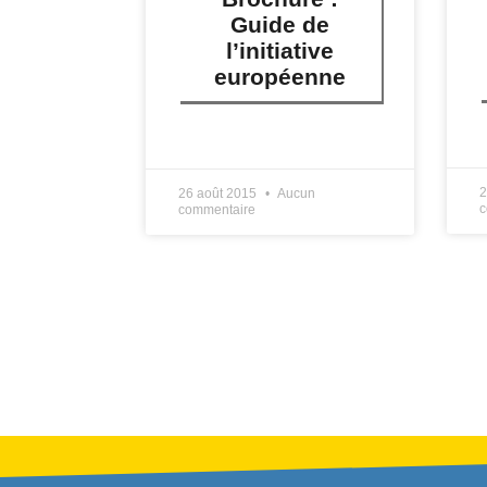
Guide de
l’initiative
européenne
L
LIRE PLUS »
2
26 août 2015
Aucun
c
commentaire