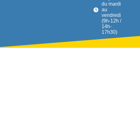
du mardi
au
vendredi
(9h-12h /
14h-
17h30)