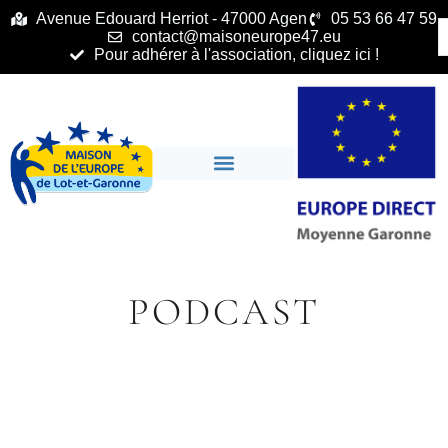
principal
Avenue Edouard Herriot - 47000 Agen
05 53 66 47 59
contact@maisoneurope47.eu
Pour adhérer à l'association, cliquez ici !
PODCAST