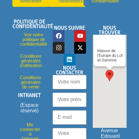
Newsletter
Newsletters
confidentialité
POLITIQUE DE
CONFIDENTIALITÉ
NOUS SUIVRE
NOUS
TROUVER
Voir notre
politique de
confidentialité
Maison de
l'Europe du Lot
Conditions
et Garonne
générales
d'utilisation
NOUS
CONTACTER
Conditions
générales
de vente
INTRANET
(Espace
réservé)
Me
connecter
Avenue
à
Edouard
l'intranet