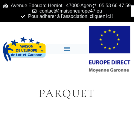
principal
Avenue Edouard Herriot - 47000 Agen
05 53 66 47 59
contact@maisoneurope47.eu
Pour adhérer à l'association, cliquez ici !
PARQUET