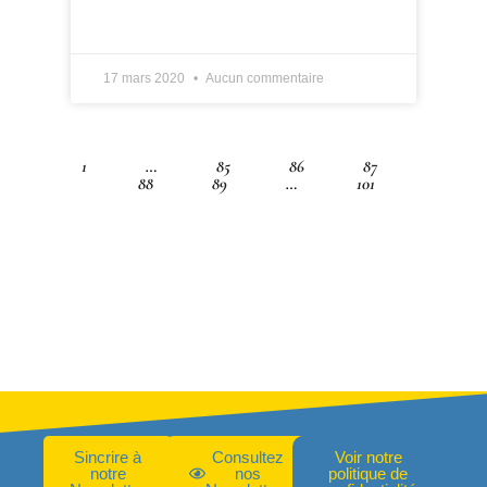
LIRE PLUS »
17 mars 2020
Aucun commentaire
1
…
85
86
87
88
89
…
101
Sincrire à
Consultez
Voir notre
notre
nos
politique de