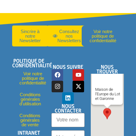
Sincrire à
Consultez
Voir notre
notre
nos
politique de
Newsletter
Newsletters
confidentialité
POLITIQUE DE
CONFIDENTIALITÉ
NOUS SUIVRE
NOUS
TROUVER
Voir notre
politique de
confidentialité
Maison de
l'Europe du Lot
Conditions
et Garonne
générales
d'utilisation
NOUS
CONTACTER
Conditions
générales
de vente
INTRANET