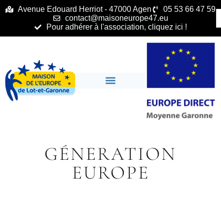
principal
Avenue Edouard Herriot - 47000 Agen
05 53 66 47 59
contact@maisoneurope47.eu
Pour adhérer à l'association, cliquez ici !
GÉNERATION
EUROPE