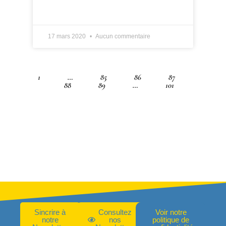
LIRE PLUS »
17 mars 2020
Aucun commentaire
1
…
85
86
87
88
89
…
101
Sincrire à
Consultez
Voir notre
notre
nos
politique de