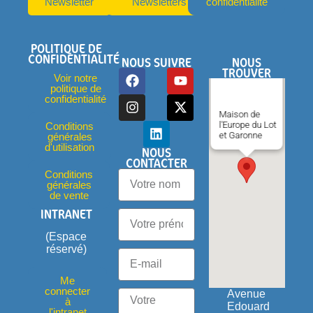
Newsletter
Newsletters
confidentialité
POLITIQUE DE
CONFIDENTIALITÉ
NOUS SUIVRE
NOUS
TROUVER
Voir notre
politique de
confidentialité
Maison de
l'Europe du Lot
Conditions
et Garonne
générales
d'utilisation
NOUS
CONTACTER
Conditions
générales
de vente
INTRANET
(Espace
réservé)
Me
connecter
Avenue
à
Edouard
l'intranet