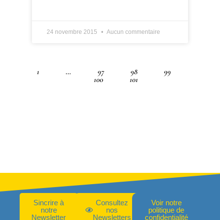
LIRE PLUS »
24 novembre 2015
Aucun commentaire
1
…
97
98
99
100
101
Sincrire à
Consultez
Voir notre
notre
nos
politique de
Newsletter
Newsletters
confidentialité