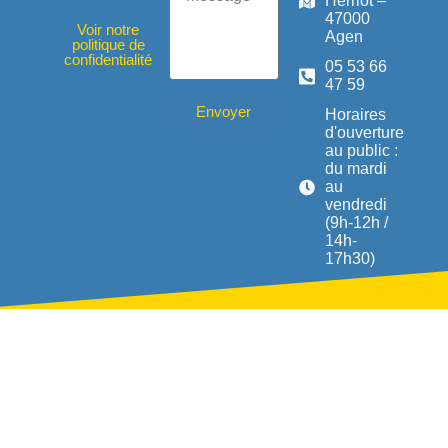
Herriot –
47000
Voir notre
Agen
politique de
confidentialité
05 53 66
47 59
Envoyer
Horaires
d'ouverture
au public :
du mardi
au
vendredi
(9h-12h /
14h-
17h30)