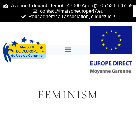
principal
Avenue Edouard Herriot - 47000 Agen
05 53 66 47 59
contact@maisoneurope47.eu
Pour adhérer à l'association, cliquez ici !
FEMINISM