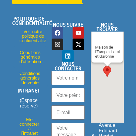
POLITIQUE DE
CONFIDENTIALITÉ
NOUS SUIVRE
NOUS
TROUVER
Voir notre
politique de
confidentialité
Maison de
l'Europe du Lot
Conditions
et Garonne
générales
d'utilisation
NOUS
CONTACTER
Conditions
générales
de vente
INTRANET
(Espace
réservé)
Me
connecter
Avenue
à
Edouard
l'intranet