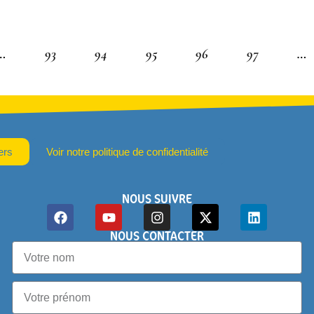
…
93
94
95
96
97
…
ers
Voir notre politique de confidentialité
NOUS SUIVRE
NOUS CONTACTER