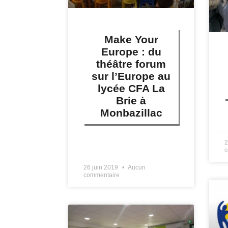
Make Your
Europe : du
théâtre forum
sur l’Europe au
lycée CFA La
Brie à
Monbazillac
L
LIRE PLUS »
2
c
26 juin 2019
Aucun
commentaire