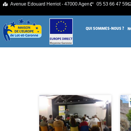
principal
Avenue Edouard Herriot - 47000 Agen
05 53 66 47 59
QUI SOMMES-NOUS ?
N