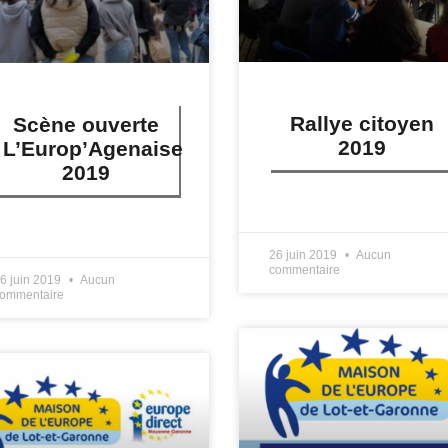
Rallye citoyen
Scène ouverte
2019
L’Europ’Agenaise
2019
LIRE PLUS »
IRE PLUS »
26 juin 2019
Aucun
commentaire
6 juin 2019
Aucun
ommentaire