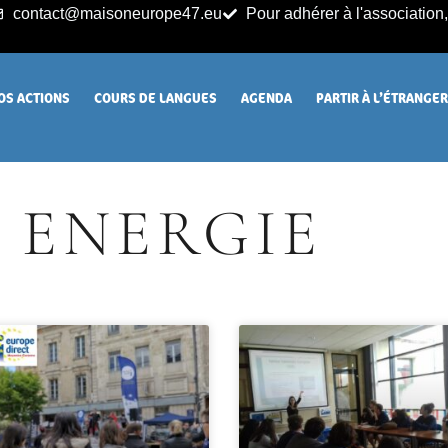
contact@maisoneurope47.eu
Pour adhérer à l'association, 
OS ACTIONS
COURS DE LANGUES
AGENDA
PARTIR À L’ÉTRANGE
ENERGIE