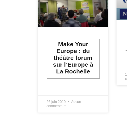
Make Your
Europe : du
théâtre forum
L
sur l’Europe à
La Rochelle
1
c
LIRE PLUS »
26 juin 2019
Aucun
commentaire