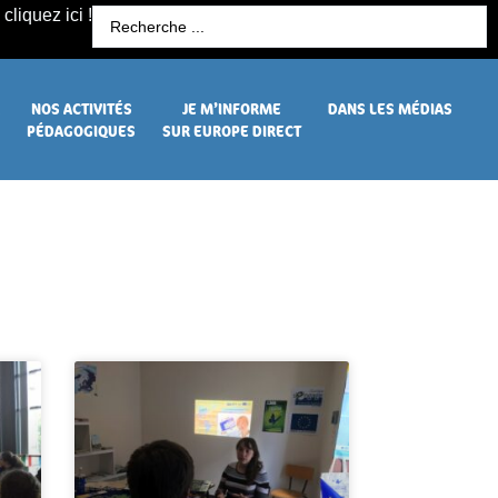
cliquez ici !
R
NOS ACTIVITÉS
JE M’INFORME
DANS LES MÉDIAS
PÉDAGOGIQUES
SUR EUROPE DIRECT